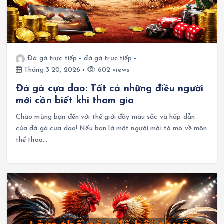
Đá gà trực tiếp
đá gà trực tiếp
Tháng 3 20, 2026
602 views
Đá gà cựa dao: Tất cả những điều người
mới cần biết khi tham gia
Chào mừng bạn đến với thế giới đầy màu sắc và hấp dẫn
của đá gà cựa dao! Nếu bạn là một người mới tò mò về môn
thể thao…