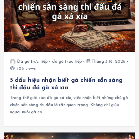
Đá gà trực tiếp
đá gà trực tiếp
Tháng 3 18, 2026
408 views
5 dấu hiệu nhận biết gà chiến sẵn sàng
thi đấu đá gà xá xía
Trong thế giới của đá gà xá xía, việc nhận biết những chú gà
chiến sẵn sàng thi đấu là rất quan trọng. Không chỉ giúp
người nuôi gà có…