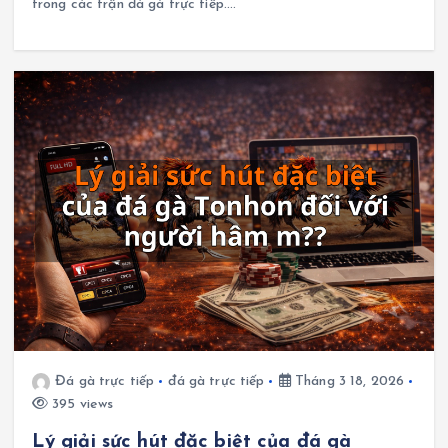
trong các trận đá gà trực tiếp.…
Đá gà trực tiếp
đá gà trực tiếp
Tháng 3 18, 2026
395 views
Lý giải sức hút đặc biệt của đá gà