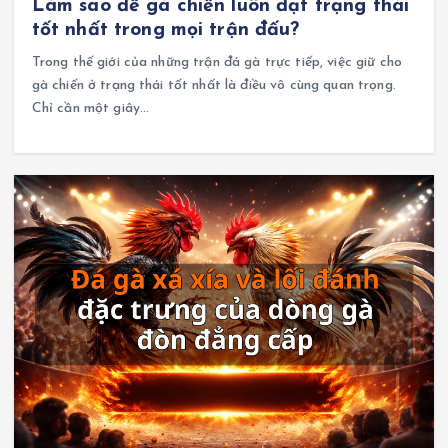
Làm sao để gà chiến luôn đạt trạng thái
tốt nhất trong mọi trận đấu?
Trong thế giới của những trận đá gà trực tiếp, việc giữ cho
gà chiến ở trạng thái tốt nhất là điều vô cùng quan trọng.
Chỉ cần một giây…