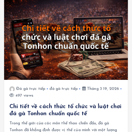
Đá gà trực tiếp
đá gà trực tiếp
Tháng 3 19, 2026
497 views
Chi tiết về cách thức tổ chức và luật chơi
đá gà Tonhon chuẩn quốc tế
Trong thế giới của các môn thể thao chiến đấu, đá gà
Tonhon đã khẳng định được vị thế của mình với một lượng