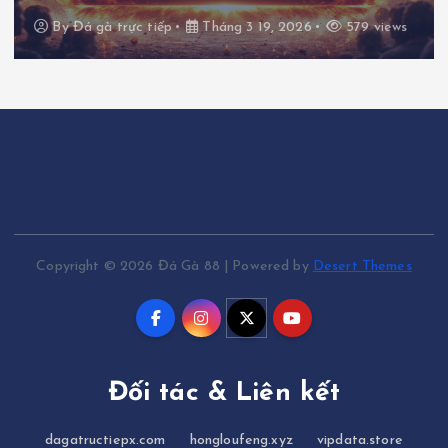
By
Đá gà trực tiếp
Tháng 3 19, 2026
579 views
Copyright © 2026 Đá Gà 88 | Powered by
Desert Themes
Đối tác & Liên kết
dagatructiepx.com
hongloufeng.xyz
vipdata.store