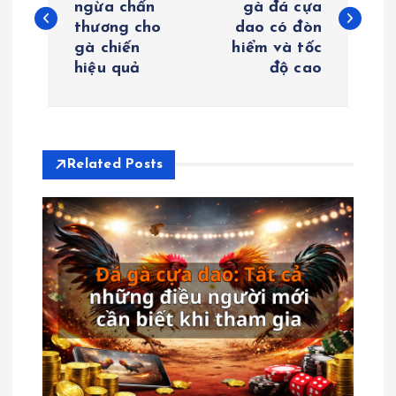
ngừa chấn
gà đá cựa
thương cho
dao có đòn
ề
gà chiến
hiểm và tốc
hiệu quả
độ cao
u
h
ư
Related Posts
ớ
n
g
b
à