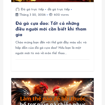
i
Đá gà trực tiếp
đá gà trực tiếp
Tháng 3 20, 2026
602 views
v
Đá gà cựa dao: Tất cả những
i
điều người mới cần biết khi tham
gia
ế
Chào mừng bạn đến với thế giới đầy màu sắc và
hấp dẫn của đá gà cựa dao! Nếu bạn là một
t
người mới tò mò về môn thể thao…