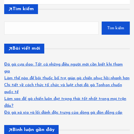
Tìm kiếm
Tìm kiếm
Bài viết mới
Đá gà cựa dao: Tất cả những điều người mới cần biết khi tham
gia
Làm thế nào để bôi thuốc bổ trợ giúp gà chiến phục hồi nhanh hơn
Chi tiết về cách thức tổ chức và luật chơi đá gà Tonhon chuẩn
quốc tế
Làm sao để gà chiến luôn đạt trạng thái tốt nhất trong mọi trận
đấu?
Đá gà xá xía và lối đánh đặc trưng của dòng gà đòn đẳng cấp
Bình luận gần đây