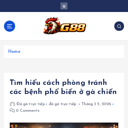
S
k
i
p
t
o
c
o
Home
n
t
e
n
Tìm hiểu cách phòng tránh
t
các bệnh phổ biến ở gà chiến
Đá gà trực tiếp
đá gà trực tiếp
Tháng 3 5, 2026
0 Comments