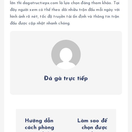
lớn thì dagatructiepx.com là lựa chọn đáng tham khảo. Tại
đây người xem có thể theo dõi nhiều trận đấu mỗi ngày với
hình ảnh rõ nét, tốc độ truyền tải ổn định và thông tin trận
đấu được cập nhật nhanh chóng.
Đá gà trực tiếp
Đ
Hướng dẫn
Làm sao để
i
cách phòng
chọn được