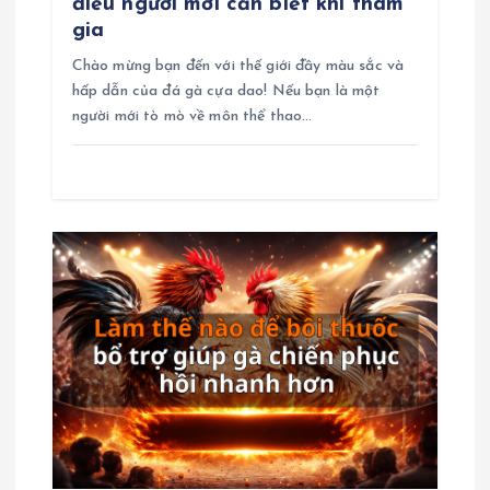
i
điều người mới cần biết khi tham
gia
ế
Chào mừng bạn đến với thế giới đầy màu sắc và
hấp dẫn của đá gà cựa dao! Nếu bạn là một
t
người mới tò mò về môn thể thao…