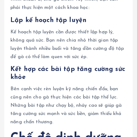
phải thực hiện một cách khoa học:
Lập kế hoạch tập luyện
Kế hoạch tập luyện cần được thiết lập hợp lý,
không quá sức. Bạn nên chia nhỏ thời gian tập
luyện thành nhiều buổi và tăng dần cường độ tập
để gà có thể làm quen với sức ép.
Kết hợp các bài tập tăng cường sức
khỏe
Bên cạnh việc rèn luyện kỹ năng chiến đấu, bạn
cũng nên cho gà thực hiện các bài tập thể lực.
Những bài tập như chạy bộ, nhảy cao sẽ giúp gà
tăng cường sức mạnh và sức bền, giảm thiểu khả
năng chấn thương.