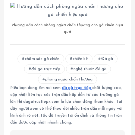
Hướng dẫn cách phòng ngừa chấn thương cho gà chiến hiệu
quả
chăm sóc gà chiến
chiến kê
Đá gà
đá gà trực tiếp
nghệ thuật đá gà
phòng ngừa chấn thương
Nếu bạn đang tìm nơi xem
đá gà trực tiếp
chất lượng cao,
cập nhật liên tục các trận đấu hấp dẫn từ các trường gà
lớn thì dagatructiepx.com là lựa chọn đáng tham khảo. Tại
đây người xem có thể theo dõi nhiều trận đấu mỗi ngày với
hình ảnh rõ nét, tốc độ truyền tải ổn định và thông tin trận
đấu được cập nhật nhanh chóng.