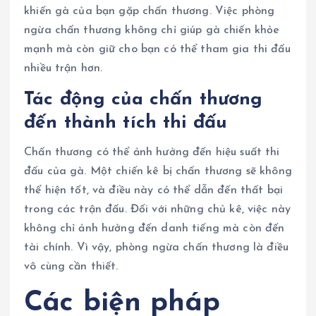
khiến gà của bạn gặp chấn thương. Việc phòng
ngừa chấn thương không chỉ giúp gà chiến khỏe
mạnh mà còn giữ cho bạn có thể tham gia thi đấu
nhiều trận hơn.
Tác động của chấn thương
đến thành tích thi đấu
Chấn thương có thể ảnh hưởng đến hiệu suất thi
đấu của gà. Một chiến kê bị chấn thương sẽ không
thể hiện tốt, và điều này có thể dẫn đến thất bại
trong các trận đấu. Đối với những chủ kê, việc này
không chỉ ảnh hưởng đến danh tiếng mà còn đến
tài chính. Vì vậy, phòng ngừa chấn thương là điều
vô cùng cần thiết.
Các biện pháp